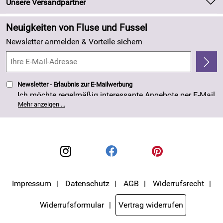
Newsletter
Unsere Versandpartner
Neu
Zahlung und Versand
Angebote
Neuigkeiten von Fluse und Fussel
Kundenlogin
Made in Germany
Newsletter anmelden & Vorteile sichern
Kundenbewertungen (263)
4,8/5
*****
Newsletter - Erlaubnis zur E-Mailwerbung
Ich möchte regelmäßig interessante Angebote per E-Mail
erhalten. Meine E-Mail-Adresse wird nicht an andere
Mehr anzeigen ...
Unternehmen weitergegeben. Die Einwilligung zur
Nutzung meiner E-Mail- Adresse für Werbezwecke kann
ich jederzeit mit Wirkung für die Zukunft widerrufen. Die
Datenschutzerklärung
habe ich zur Kenntnis
genommen.
Impressum
Datenschutz
AGB
Widerrufsrecht
Widerrufsformular
Vertrag widerrufen