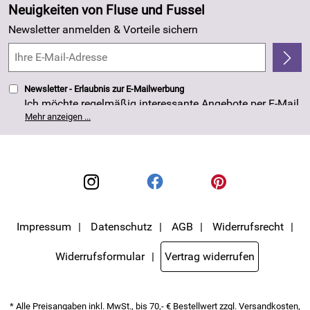
Angebote
Neuigkeiten von Fluse und Fussel
Kundenlogin
Made in Germany
Newsletter anmelden & Vorteile sichern
Kundenbewertungen (263)
4,8/5
*****
Newsletter - Erlaubnis zur E-Mailwerbung
Ich möchte regelmäßig interessante Angebote per E-Mail
erhalten. Meine E-Mail-Adresse wird nicht an andere
Mehr anzeigen ...
Unternehmen weitergegeben. Die Einwilligung zur
Nutzung meiner E-Mail- Adresse für Werbezwecke kann
ich jederzeit mit Wirkung für die Zukunft widerrufen. Die
Datenschutzerklärung
habe ich zur Kenntnis
genommen.
Impressum
Datenschutz
AGB
Widerrufsrecht
Widerrufsformular
Vertrag widerrufen
* Alle Preisangaben inkl. MwSt., bis 70,- € Bestellwert zzgl.
Versandkosten
,