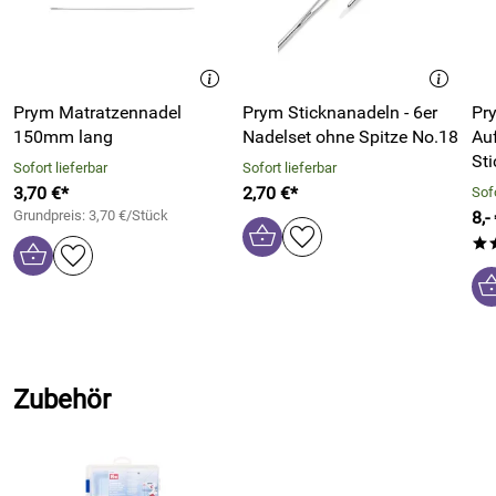
Abwickeln sichern.
Ein Loch in der Karte ermöglicht die Aufbewahrung an
einem Ring oder in einem Ringbuch.
56 Stück Packung
Prym Matratzennadel
Prym Sticknanadeln - 6er
Pry
150mm lang
Nadelset ohne Spitze No.18
Au
weiß
St
Material: Pappe
Sofort lieferbar
Sofort lieferbar
3,70 €*
2,70 €*
Sofo
Grundpreis: 3,70 €/Stück
8,-
*
Hersteller: DMC-Kundendienst, 5, avenue de Suisse B.P.
40190, 68315 ILLZACH Cedex, FRANCE, hallo@dmc.com
Zubehör