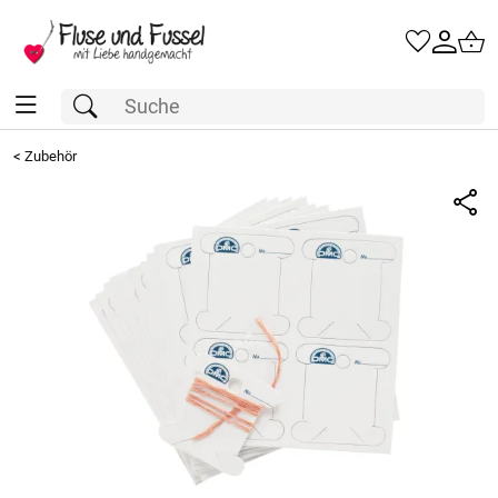
<
Zubehör