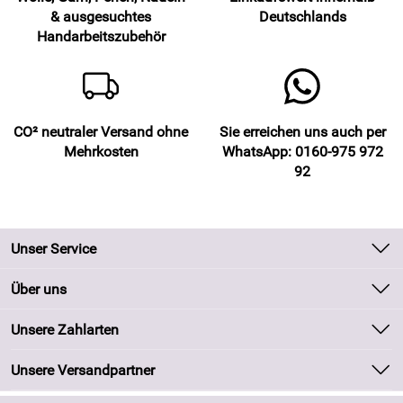
& ausgesuchtes
Deutschlands
Handarbeitszubehör
CO² neutraler Versand ohne
Sie erreichen uns auch per
Mehrkosten
WhatsApp: 0160-975 972
92
Unser Service
Kontakt
Über uns
Batteriegesetz
Unsere Bestseller
Unsere Zahlarten
Kundeninformationen
Marken
Newsletter
Unsere Versandpartner
Neu
Zahlung und Versand