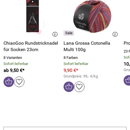
ChiaoGoo Rundstricknadel
Lana Grossa Cotonella
Pr
für Socken 23cm
Multi 100g
23 
Sofo
8 Varianten
8 Farben
10
Sofort lieferbar
Sofort lieferbar
ab 9,50 €*
9,90 €*
Gru
Grundpreis: 99,- €/kg