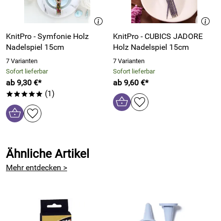
von den Nadeln.
Die maschenstopper von Clover zeichnen sich durch ihren
KnitPro - Symfonie Holz
KnitPro - CUBICS JADORE
festen Halt auf den Nadelspitzen aus.
Nadelspiel 15cm
Holz Nadelspiel 15cm
Das Set von Clover enthält 4 Stück Maschenstopper
7 Varianten
7 Varianten
passend für Stricknadeln der Nadelstärke 2mm bis 6mm.
Sofort lieferbar
Sofort lieferbar
ab 9,30 €*
ab 9,60 €*
(1)
*****
Hersteller: CLOVER MFG. CO., LTD., 3-15-5 Nakamichi,
Higashinari-ku 537-0025 Osaka, Japan, https://www.clover-
mfg.com
Verantwortliche Person: Clover Euro GmbH, Oststr. 54,
40211 Düsseldorf, Deutschland, https://www.clover-
Ähnliche Artikel
mfg.com
Mehr entdecken >