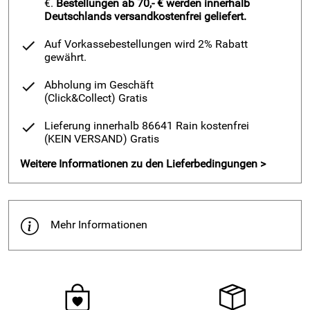
€.
Bestellungen ab 70,- € werden innerhalb
Deutschlands versandkostenfrei geliefert.
© Fluse und Fussel 2022 alle Rechte vorbehalten. Diese
Anleitung ist nur für den privaten Gebrauch bestimmt. Der
Auf Vorkassebestellungen wird 2% Rabatt
Verkauf oder die Weitergabe der Anleitung ist untersagt.
gewährt.
Fragen zur Anleitung können gerne über das
Abholung im Geschäft
Kontaktformular im Shop unter www.Fluse-und-Fussel.de
(Click&Collect)
Gratis
oder per eMail an info@fluse-und-fussel.de gestellt werden.
Lieferung innerhalb 86641 Rain kostenfrei
(KEIN VERSAND)
Gratis
Bitte beachten Sie auch unsere weiteren eBooks und
Weitere Informationen zu den Lieferbedingungen >
Postkartenanleitungen, sowie unsere Strickpakete.
Hersteller: Fluse und Fussel, Schloßstr. 2a, 86641 Rain,
Mehr Informationen
info@fluse-und-fussel.de