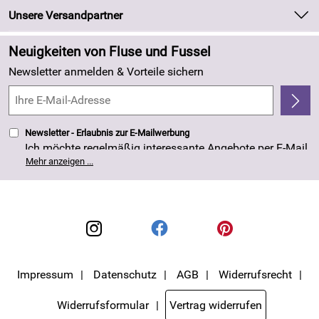
Marken
Newsletter
Unsere Versandpartner
Neu
Zahlung und Versand
Angebote
Neuigkeiten von Fluse und Fussel
Kundenlogin
Made in Germany
Newsletter anmelden & Vorteile sichern
Kundenbewertungen (263)
4,8/5
*****
Newsletter - Erlaubnis zur E-Mailwerbung
Ich möchte regelmäßig interessante Angebote per E-Mail
erhalten. Meine E-Mail-Adresse wird nicht an andere
Mehr anzeigen ...
Unternehmen weitergegeben. Die Einwilligung zur
Nutzung meiner E-Mail- Adresse für Werbezwecke kann
ich jederzeit mit Wirkung für die Zukunft widerrufen. Die
Datenschutzerklärung
habe ich zur Kenntnis
genommen.
Impressum
Datenschutz
AGB
Widerrufsrecht
Widerrufsformular
Vertrag widerrufen