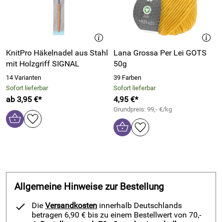
Die Körbchen können aus jedem beliebigen Garn gehäkelt
werden. Sie variieren dann in der Größe und dem Aussehen.
Geschrieben ist die Anleitung für ein kleines Osternest aus
Filzwolle
(50m/50g), sowie eine Häkelnadel 7mm.
Materialbedarf:
KnitPro Häkelnadel aus Stahl
Lana Grossa Per Lei GOTS
mit Holzgriff SIGNAL
50g
1 Knäuel Feltro von
Lana Grossa
(oder mehr nach
14 Varianten
39 Farben
belieben)
Sofort lieferbar
Sofort lieferbar
Häkelnadel NS 7mm
ab 3,95 €*
4,95 €*
Wollnadel/Smyrnanadel
Grundpreis: 99,- €/kg
Die Anleitung ist im Pdf-Format und kann direkt
heruntergeladen werden.
Sollten Sie keine Möglichkeit haben die Anleitung
auszudrucken kann diese gegen 0,80€ Porto auch in
Papierform per Post zugesendet werden oder der Bestellung
Allgemeine Hinweise zur Bestellung
hinzugefügt werden.
Die
Versandkosten
innerhalb Deutschlands
Sie erhalten eine Anleitung,
nicht
den fertigen Korb. Das
betragen 6,90 € bis zu einem Bestellwert von 70,-
Material muss seperat erworben werden.