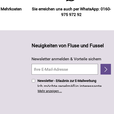
e Mehrkosten
Sie erreichen uns auch per WhatsApp: 0160-
975 972 92
Neuigkeiten von Fluse und Fussel
Newsletter anmelden & Vorteile sichern
Newsletter - Erlaubnis zur E-Mailwerbung
Ich möchte regelmäßig interessante
Angebote per E-Mail erhalten. Meine E-
Mehr anzeigen ...
Mail-Adresse wird nicht an andere
Unternehmen weitergegeben. Die
Einwilligung zur Nutzung meiner E-Mail-
Adresse für Werbezwecke kann ich
jederzeit mit Wirkung für die Zukunft
widerrufen. Die
Datenschutzerklärung