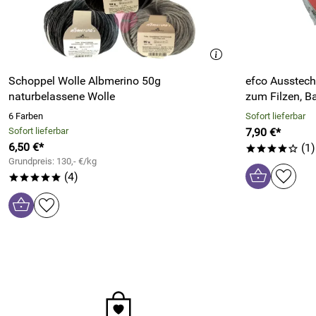
Schoppel Wolle Albmerino 50g
efco Ausstechf
naturbelassene Wolle
zum Filzen, B
6 Farben
Sofort lieferbar
Sofort lieferbar
7,90 €*
6,50 €*
(1)
****o
Grundpreis: 130,- €/kg
(4)
*****