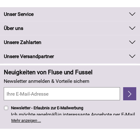
Unser Service
Kontakt
Über uns
Batteriegesetz
Unsere Bestseller
Unsere Zahlarten
Kundeninformationen
Marken
Newsletter
Unsere Versandpartner
Neu
Zahlung und Versand
Angebote
Neuigkeiten von Fluse und Fussel
Kundenlogin
Made in Germany
Newsletter anmelden & Vorteile sichern
Kundenbewertungen (263)
4,8/5
*****
Newsletter - Erlaubnis zur E-Mailwerbung
Ich möchte regelmäßig interessante Angebote per E-Mail
erhalten. Meine E-Mail-Adresse wird nicht an andere
Mehr anzeigen ...
Unternehmen weitergegeben. Die Einwilligung zur
Nutzung meiner E-Mail- Adresse für Werbezwecke kann
ich jederzeit mit Wirkung für die Zukunft widerrufen. Die
Datenschutzerklärung
habe ich zur Kenntnis