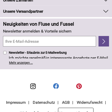
Unsere Zahlarten
Kundeninformationen
Marken
Newsletter
Unsere Versandpartner
Neu
Zahlung und Versand
Angebote
Neuigkeiten von Fluse und Fussel
Kundenlogin
Made in Germany
Newsletter anmelden & Vorteile sichern
Kundenbewertungen (263)
4,8/5
*****
Newsletter - Erlaubnis zur E-Mailwerbung
Ich möchte regelmäßig interessante Angebote per E-Mail
erhalten. Meine E-Mail-Adresse wird nicht an andere
Mehr anzeigen ...
Unternehmen weitergegeben. Die Einwilligung zur
Nutzung meiner E-Mail- Adresse für Werbezwecke kann
ich jederzeit mit Wirkung für die Zukunft widerrufen. Die
Datenschutzerklärung
habe ich zur Kenntnis
genommen.
Impressum
Datenschutz
AGB
Widerrufsrecht