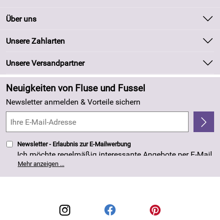
Kontakt
Über uns
Batteriegesetz
Unsere Bestseller
Unsere Zahlarten
Kundeninformationen
Marken
Newsletter
Unsere Versandpartner
Neu
Zahlung und Versand
Angebote
Neuigkeiten von Fluse und Fussel
Kundenlogin
Made in Germany
Newsletter anmelden & Vorteile sichern
Kundenbewertungen (263)
4,8/5
*****
Newsletter - Erlaubnis zur E-Mailwerbung
Ich möchte regelmäßig interessante Angebote per E-Mail
erhalten. Meine E-Mail-Adresse wird nicht an andere
Mehr anzeigen ...
Unternehmen weitergegeben. Die Einwilligung zur
Nutzung meiner E-Mail- Adresse für Werbezwecke kann
ich jederzeit mit Wirkung für die Zukunft widerrufen. Die
Datenschutzerklärung
habe ich zur Kenntnis
genommen.