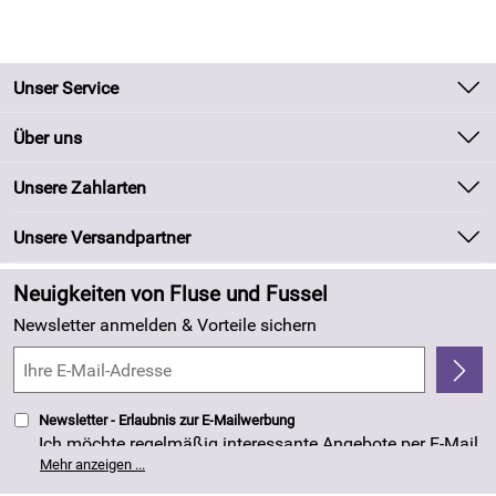
Unser Service
Kontakt
Über uns
Batteriegesetz
Unsere Bestseller
Unsere Zahlarten
Kundeninformationen
Marken
Newsletter
Unsere Versandpartner
Neu
Zahlung und Versand
Angebote
Neuigkeiten von Fluse und Fussel
Kundenlogin
Made in Germany
Newsletter anmelden & Vorteile sichern
Kundenbewertungen (263)
4,8/5
*****
Newsletter - Erlaubnis zur E-Mailwerbung
Ich möchte regelmäßig interessante Angebote per E-Mail
erhalten. Meine E-Mail-Adresse wird nicht an andere
Mehr anzeigen ...
Unternehmen weitergegeben. Die Einwilligung zur
Nutzung meiner E-Mail- Adresse für Werbezwecke kann