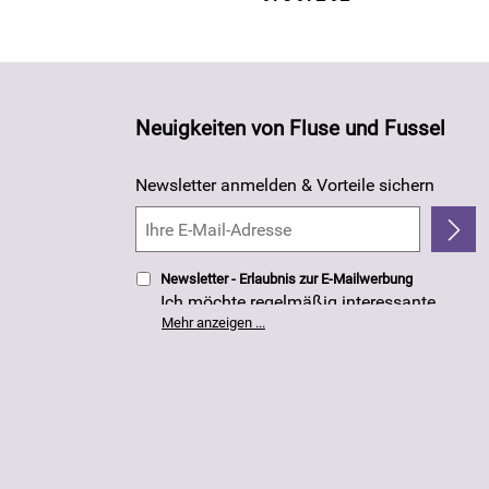
Neuigkeiten von Fluse und Fussel
Newsletter anmelden & Vorteile sichern
Newsletter - Erlaubnis zur E-Mailwerbung
Ich möchte regelmäßig interessante
Angebote per E-Mail erhalten. Meine E-
Mehr anzeigen ...
Mail-Adresse wird nicht an andere
Unternehmen weitergegeben. Die
Einwilligung zur Nutzung meiner E-Mail-
Adresse für Werbezwecke kann ich
jederzeit mit Wirkung für die Zukunft
widerrufen. Die
Datenschutzerklärung
habe ich zur Kenntnis genommen.