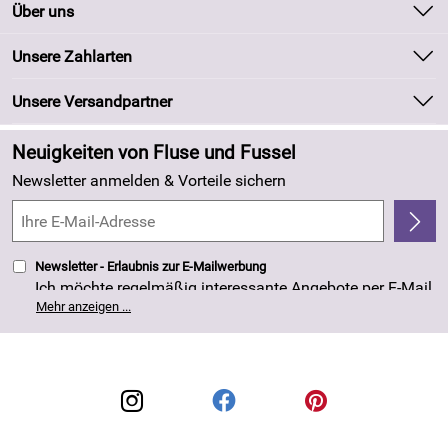
Kontakt
Über uns
Batteriegesetz
Unsere Bestseller
Unsere Zahlarten
Kundeninformationen
Marken
Newsletter
Unsere Versandpartner
Neu
Zahlung und Versand
Angebote
Neuigkeiten von Fluse und Fussel
Kundenlogin
Made in Germany
Newsletter anmelden & Vorteile sichern
Kundenbewertungen (263)
4,8/5
*****
Newsletter - Erlaubnis zur E-Mailwerbung
Ich möchte regelmäßig interessante Angebote per E-Mail
erhalten. Meine E-Mail-Adresse wird nicht an andere
Mehr anzeigen ...
Unternehmen weitergegeben. Die Einwilligung zur
Nutzung meiner E-Mail- Adresse für Werbezwecke kann
ich jederzeit mit Wirkung für die Zukunft widerrufen. Die
Datenschutzerklärung
habe ich zur Kenntnis
genommen.