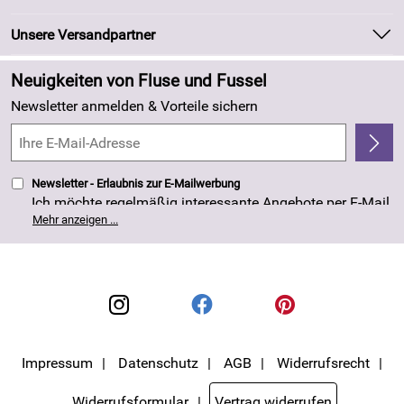
Kundeninformationen
Marken
Newsletter
Unsere Versandpartner
Neu
Zahlung und Versand
Angebote
Neuigkeiten von Fluse und Fussel
Kundenlogin
Made in Germany
Newsletter anmelden & Vorteile sichern
Kundenbewertungen (263)
4,8/5
*****
Newsletter - Erlaubnis zur E-Mailwerbung
Ich möchte regelmäßig interessante Angebote per E-Mail
erhalten. Meine E-Mail-Adresse wird nicht an andere
Mehr anzeigen ...
Unternehmen weitergegeben. Die Einwilligung zur
Nutzung meiner E-Mail- Adresse für Werbezwecke kann
ich jederzeit mit Wirkung für die Zukunft widerrufen. Die
Datenschutzerklärung
habe ich zur Kenntnis
genommen.
Impressum
Datenschutz
AGB
Widerrufsrecht
Widerrufsformular
Vertrag widerrufen