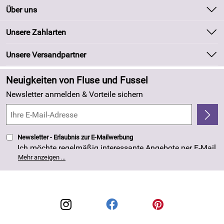
Kontakt
Über uns
Batteriegesetz
Unsere Bestseller
Unsere Zahlarten
Kundeninformationen
Marken
Newsletter
Unsere Versandpartner
Neu
Zahlung und Versand
Angebote
Neuigkeiten von Fluse und Fussel
Kundenlogin
Made in Germany
Newsletter anmelden & Vorteile sichern
Kundenbewertungen (263)
4,8/5
*****
Newsletter - Erlaubnis zur E-Mailwerbung
Ich möchte regelmäßig interessante Angebote per E-Mail
erhalten. Meine E-Mail-Adresse wird nicht an andere
Mehr anzeigen ...
Unternehmen weitergegeben. Die Einwilligung zur
Nutzung meiner E-Mail- Adresse für Werbezwecke kann
ich jederzeit mit Wirkung für die Zukunft widerrufen. Die
Datenschutzerklärung
habe ich zur Kenntnis
genommen.