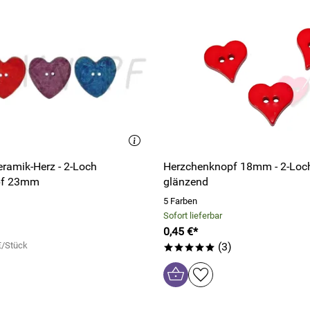
eramik-Herz - 2-Loch
Herzchenknopf 18mm - 2-Loc
pf 23mm
glänzend
5 Farben
Sofort lieferbar
0,45 €*
€/Stück
(3)
*****