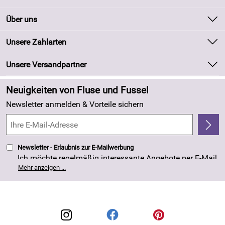
Kontakt
Über uns
Batteriegesetz
Unsere Bestseller
Unsere Zahlarten
Kundeninformationen
Marken
Newsletter
Unsere Versandpartner
Neu
Zahlung und Versand
Angebote
Neuigkeiten von Fluse und Fussel
Kundenlogin
Made in Germany
Newsletter anmelden & Vorteile sichern
Kundenbewertungen (263)
4,8/5
*****
Newsletter - Erlaubnis zur E-Mailwerbung
Ich möchte regelmäßig interessante Angebote per E-Mail
erhalten. Meine E-Mail-Adresse wird nicht an andere
Mehr anzeigen ...
Unternehmen weitergegeben. Die Einwilligung zur
Nutzung meiner E-Mail- Adresse für Werbezwecke kann
ich jederzeit mit Wirkung für die Zukunft widerrufen. Die
Datenschutzerklärung
habe ich zur Kenntnis
genommen.