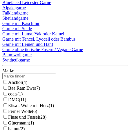
Bluefaced Leicester Garne
Alpakagarne
Falklandgarne
Shetlandgarne
Garne mit Kaschmir
Garne mit Seide
Garne mit Lama, Yak oder Kamel
Garne mit Tencel, Lyocell oder Bambus
Garne mit Leinen und Hanf
Garne ohne tierische Fasern / Vegane Garne
Baumwollgarne
Synthetikgarne
Marke
Anchor
(4)
Baa Ram Ewe
(7)
coats
(1)
DMC
(11)
Elisa - Wolle mit Herz
(1)
Ferner Wolle
(6)
Fluse und Fussel
(28)
Gütermann
(1)
hatnut
(2)