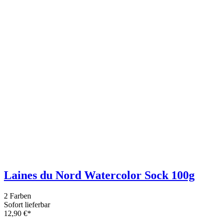
3 Farben
Sofort lieferbar
13,50 €*
Grundpreis: 90,- €/kg
Schoppel Wolle Reggae Melange 50g
Merinogarn mit Walkoberfläche
1 Farbe