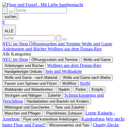
0
ALLE
NEU im Shop
Öffnungszeiten und Termine
Wolle und Garne
Anleitungen und Bücher
Wolliges aus dem Donau-Ries
Alle Kategorien
NEU im Shop
Öffnungszeiten und Termine
Wolle und Garne
Wolliges aus dem Donau-Ries
Anleitungen und Bücher
Sets und Wollpakete
Handgefertigte Unikate
Wolle und Garne - nach Material
Wolle und Garne nach Marke
Stoffe
Fasern zum Spinnen und Filzen
Wollfilze
Webbänder und Webetiketten
Nadeln
Perlen
Knöpfe
Schmuckspangen und
Stickgarn und Nähgarn
Zubehör
Verschlüsse
Handarbeiten und Basteln mit Kindern
Mitbringsel und Geschenke
Tees und Zubehör
Letzte Knäuele -
Waschen und Pflegen
Plastikfreies Zuhause
Angebote
Kundenfotos
Wer steckt
Flyer und kostenlose Anleitungen
hinter Fluse und Fussel?
Charity-Decke
Wissenswertes und Tips