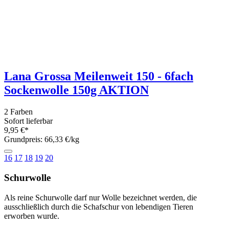
bis
€
im Sale
sofort lieferbar
speichern
Hochwertiges Sortiment an Wolle, Garn, Perlen, Nadeln &
ausgesuchtes Handarbeitszubehör
Versandkostenfrei ab 70,-€ Einkaufswert innerhalb Deutschlands
CO² neutraler Versand ohne Mehrkosten
Sie erreichen uns auch per WhatsApp: 0160-975 972 92
Unser Service
Kontakt
Batteriegesetz
Kundeninformationen
Newsletter
Zahlung und Versand
Kundenlogin
Über uns
Unsere Bestseller
Marken
Neu
Angebote