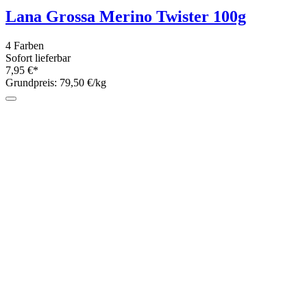
Lana Grossa Merino Twister 100g
4 Farben
Sofort lieferbar
7,95 €*
Grundpreis: 79,50 €/kg
Landlust Die Sockenwolle PRINT 100g
2 Farben
Sofort lieferbar
8,95 €*
Grundpreis: 89,50 €/kg
Baa Ram Ewe Pip Naturals 4ply 25g
8 Farben
Sofort lieferbar