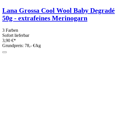
Lana Grossa Meilenweit 150 - 6fach
Sockenwolle 150g AKTION
2 Farben
Sofort lieferbar
9,95 €*
Grundpreis: 66,33 €/kg
16
17
18
19
20
Schurwolle
Als reine Schurwolle darf nur Wolle bezeichnet werden, die
ausschließlich durch die Schafschur von lebendigen Tieren
erworben wurde.
Sie gilt als Wolle von besonders hoher Qualität.