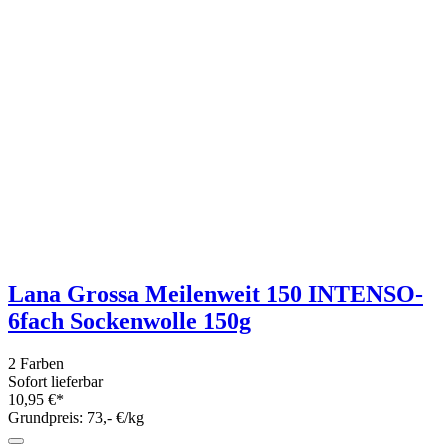
Grundpreis: 37,- €/kg
*****
(1)
Opal "Frosty Ice X-Large" 150g 8-fach
Sockengarn