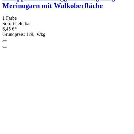
West Yorkshire Spinners Signature 4ply
"Candy Cane" 100g
Sofort lieferbar
9,95 €*
Grundpreis: 99,50 €/kg