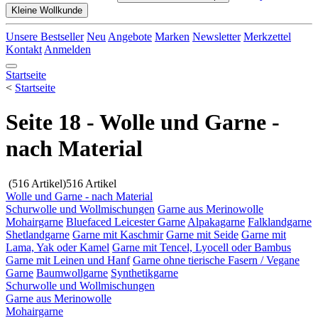
Kleine Wollkunde
Unsere Bestseller
Neu
Angebote
Marken
Newsletter
Merkzettel
Kontakt
Anmelden
Startseite
<
Startseite
Seite 18 - Wolle und Garne -
nach Material
(516 Artikel)
516 Artikel
Wolle und Garne - nach Material
Schurwolle und Wollmischungen
Garne aus Merinowolle
Mohairgarne
Bluefaced Leicester Garne
Alpakagarne
Falklandgarne
Shetlandgarne
Garne mit Kaschmir
Garne mit Seide
Garne mit
Lama, Yak oder Kamel
Garne mit Tencel, Lyocell oder Bambus
Garne mit Leinen und Hanf
Garne ohne tierische Fasern / Vegane
Garne
Baumwollgarne
Synthetikgarne
Schurwolle und Wollmischungen
Garne aus Merinowolle
Mohairgarne