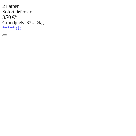
Lana Grossa Silkhair 50g hand-dyed
LIMITED EDITION
2 Farben
Sofort lieferbar
13,50 €*
Grundpreis: 270,- €/kg