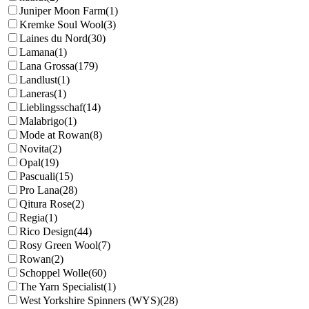
Juniper Moon Farm
(1)
Kremke Soul Wool
(3)
Laines du Nord
(30)
Lamana
(1)
Lana Grossa
(179)
Landlust
(1)
Laneras
(1)
Lieblingsschaf
(14)
Malabrigo
(1)
Mode at Rowan
(8)
Novita
(2)
Opal
(19)
Pascuali
(15)
Pro Lana
(28)
Qitura Rose
(2)
Regia
(1)
Rico Design
(44)
Rosy Green Wool
(7)
Rowan
(2)
Schoppel Wolle
(60)
The Yarn Specialist
(1)
West Yorkshire Spinners (WYS)
(28)