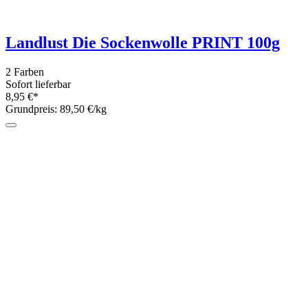
5,95 €*
Grundpreis: 238,- €/kg
hatnut "Safe reflect" - floureszierendes
Beilaufgarn FARBIG 100m
4 Farben
Sofort lieferbar
7,80 €*
Grundpreis: 0,08 €/m
Pro Lana Golden Socks BERGWELT
SET mit 500g Sockenwolle
Sofort lieferbar
29,95 €*
Grundpreis: 59,90 €/kg