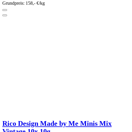
Lana Grossa Meilenweit 100 Merino
RAINBOW 100g hand-dyed
4 Farben
Sofort lieferbar
10,90 €*
Grundpreis: 109,- €/kg