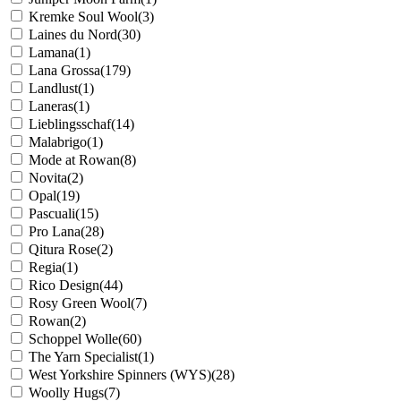
Zukunft widerrufen. Die
Datenschutzerklärung
habe ich zur
Kenntnis genommen.
Mehr anzeigen ...
Impressum
Datenschutz
AGB
Widerrufsrecht
Widerrufsformular
Vertrag widerrufen
* Alle Preisangaben inkl. MwSt., bis 70,- € Bestellwert zzgl.
Versandkosten
, ab 70,- € Bestellwert inkl.
Versandkosten
innerhalb
Deutschlands
** Gilt für Lieferungen nach Deutschland. Lieferzeiten für andere
Länder entnehmen Sie bitte der Schaltfläche mit den
Versandinformationen.
Versandinformationen
.