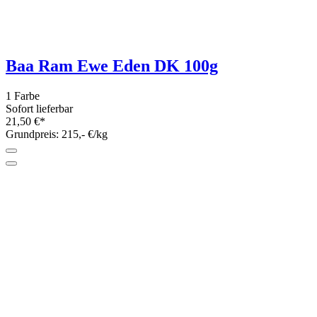
Lana Grossa
(179)
Landlust
(1)
Laneras
(1)
Lieblingsschaf
(14)
Malabrigo
(1)
Mode at Rowan
(8)
Novita
(2)
Opal
(19)
Pascuali
(15)
Pro Lana
(28)
Qitura Rose
(2)
Regia
(1)
Rico Design
(44)
Rosy Green Wool
(7)
Rowan
(2)
Schoppel Wolle
(60)
The Yarn Specialist
(1)
West Yorkshire Spinners (WYS)
(28)
Woolly Hugs
(7)
Preis
Zurück
€