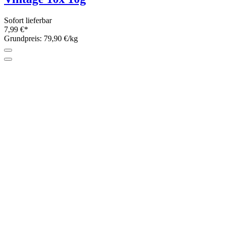
Baa Ram Ewe Eden DK 100g
1 Farbe
Sofort lieferbar
21,50 €*
Grundpreis: 215,- €/kg