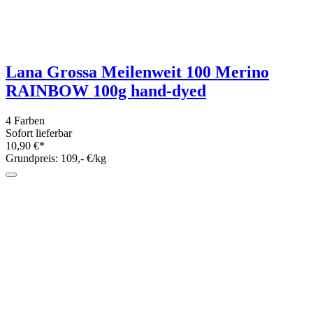
Dabei kann "Schurwolle" von jeder beliebigen Schafrasse stammen.
Schurwolle ist also nicht gleich Schurwolle und nicht automatisch
kratzig.
Filtern
Marken
Zurück
Marke finden:
Anchor
(4)
Baa Ram Ewe
(7)
coats
(1)
DMC
(11)
Elisa - Wolle mit Herz
(1)
Ferner Wolle
(6)
Fluse und Fussel
(28)
Gütermann
(1)
hatnut
(2)
Juniper Moon Farm
(1)
Kremke Soul Wool
(3)
Laines du Nord
(30)
Lamana
(1)