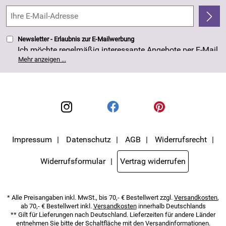
Kundenbewertungen (263)
4,8/5
*****
Newsletter - Erlaubnis zur E-Mailwerbung
Ich möchte regelmäßig interessante Angebote per E-Mail
erhalten. Meine E-Mail-Adresse wird nicht an andere
Mehr anzeigen ...
Unternehmen weitergegeben. Die Einwilligung zur
Nutzung meiner E-Mail- Adresse für Werbezwecke kann
ich jederzeit mit Wirkung für die Zukunft widerrufen. Die
Datenschutzerklärung
habe ich zur Kenntnis
genommen.
Impressum
Datenschutz
AGB
Widerrufsrecht
Widerrufsformular
Vertrag widerrufen
* Alle Preisangaben inkl. MwSt., bis 70,- € Bestellwert zzgl.
Versandkosten
,
ab 70,- € Bestellwert inkl.
Versandkosten
innerhalb Deutschlands
** Gilt für Lieferungen nach Deutschland. Lieferzeiten für andere Länder
entnehmen Sie bitte der Schaltfläche mit den Versandinformationen.