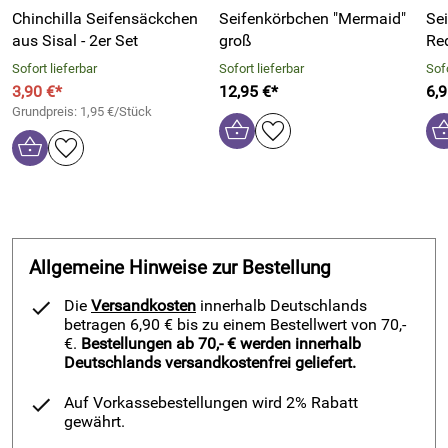
info@fluse-und-fussel.de
Chinchilla Seifensäckchen
Seifenkörbchen "Mermaid"
Se
aus Sisal - 2er Set
groß
Red
Sofort lieferbar
Sofort lieferbar
Sofo
3,90 €*
12,95 €*
6,9
Grundpreis: 1,95 €/Stück
Allgemeine Hinweise zur Bestellung
Die
Versandkosten
innerhalb Deutschlands
betragen 6,90 € bis zu einem Bestellwert von 70,-
€.
Bestellungen ab 70,- € werden innerhalb
Deutschlands versandkostenfrei geliefert.
Auf Vorkassebestellungen wird 2% Rabatt
gewährt.