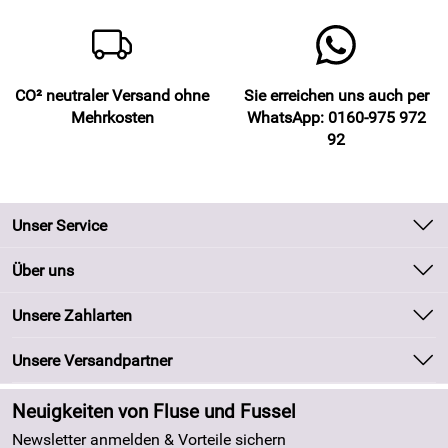
CO² neutraler Versand ohne
Sie erreichen uns auch per
Mehrkosten
WhatsApp: 0160-975 972
92
Unser Service
Kontakt
Über uns
Batteriegesetz
Unsere Bestseller
Unsere Zahlarten
Kundeninformationen
Marken
Newsletter
Unsere Versandpartner
Neu
Zahlung und Versand
Angebote
Neuigkeiten von Fluse und Fussel
Kundenlogin
Made in Germany
Newsletter anmelden & Vorteile sichern