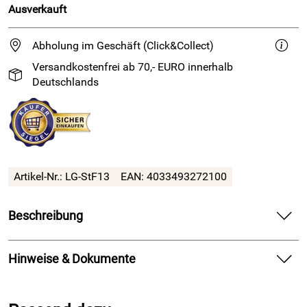
Ausverkauft
Abholung im Geschäft (Click&Collect)
Versandkostenfrei ab 70,- EURO innerhalb
Deutschlands
Artikel-Nr.: LG-StF13
EAN: 4033493272100
Beschreibung
Strickfilzheft mit Schuh Spezialteil und Wohnideen
Hinweise & Dokumente
Das Heft Strick & Filz Nr. 13 von Lana Grossa ist ganz dem
gemütlichen Wohnen im Stil-Mix gewidmet.
Dokumente zum Download: