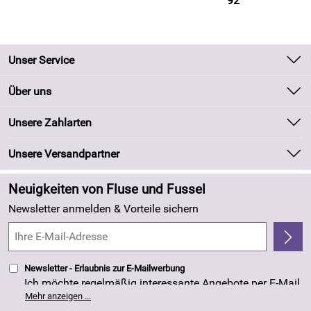
92
Unser Service
Kontakt
Über uns
Batteriegesetz
Unsere Bestseller
Unsere Zahlarten
Kundeninformationen
Marken
Newsletter
Unsere Versandpartner
Neu
Zahlung und Versand
Angebote
Neuigkeiten von Fluse und Fussel
Kundenlogin
Made in Germany
Newsletter anmelden & Vorteile sichern
Kundenbewertungen (263)
4,8/5
*****
Newsletter - Erlaubnis zur E-Mailwerbung
Ich möchte regelmäßig interessante Angebote per E-Mail
erhalten. Meine E-Mail-Adresse wird nicht an andere
Mehr anzeigen ...
Unternehmen weitergegeben. Die Einwilligung zur