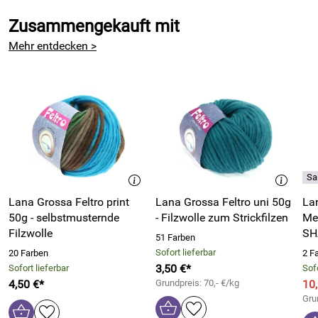
Zusammengekauft mit
Mehr entdecken >
Lana Grossa Feltro print
Lana Grossa Feltro uni 50g
La
50g - selbstmusternde
- Filzwolle zum Strickfilzen
Me
Filzwolle
S
51 Farben
Sofort lieferbar
20 Farben
2 F
3,50 €*
Sofort lieferbar
Sofo
4,50 €*
Grundpreis: 70,- €/kg
10
Gru