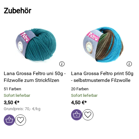
in diesem Heft finden Sie:
Zubehör
36 tolle Modell zum strickfilzen
einen Sonderteil Schuhe strickfilzen
ausführlich beschriebene Anleitungen
Schuhe und Accessoires für die ganze Familie
eine ausführliche Anleitung zum Strickfilzen
Hersteller: LANA GROSSA GmbH, Ingolstädter Straße 86,
Lana Grossa Feltro uni 50g -
Lana Grossa Feltro print 50g
85080 Gaimersheim, Deutschland, https://www.lana-
Filzwolle zum Strickfilzen
- selbstmusternde Filzwolle
grossa.de/kontakt/
51 Farben
20 Farben
Sofort lieferbar
Sofort lieferbar
3,50 €*
4,50 €*
Grundpreis: 70,- €/kg