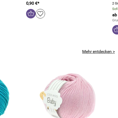
0,90 €*
2 G
Sofo
ab 
Gru
Mehr entdecken >