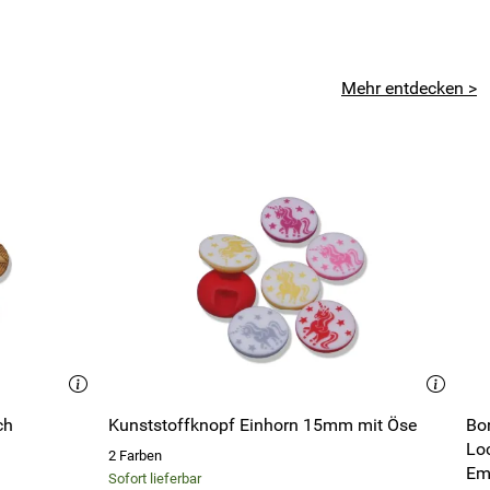
Mehr entdecken >
ch
Kunststoffknopf Einhorn 15mm mit Öse
Bo
Lo
2 Farben
Em
Sofort lieferbar