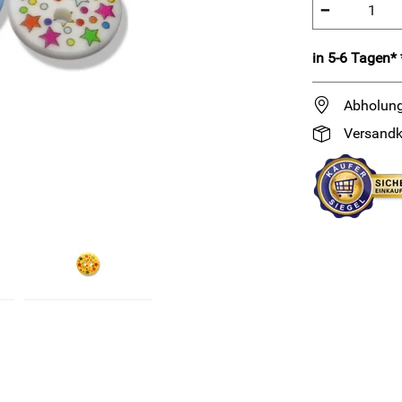
−
in 5-6 Tagen* 
Abholung
Versandk