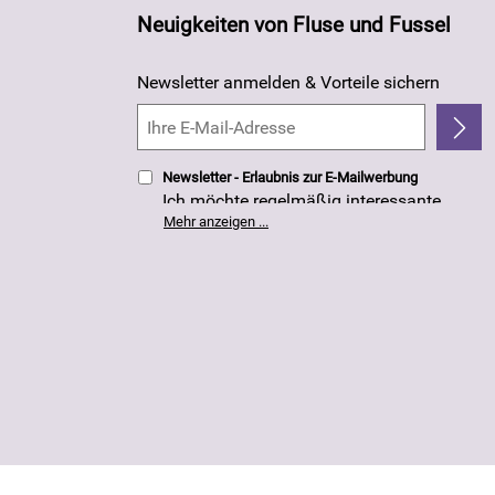
Neuigkeiten von Fluse und Fussel
Newsletter anmelden & Vorteile sichern
Newsletter - Erlaubnis zur E-Mailwerbung
Ich möchte regelmäßig interessante
Angebote per E-Mail erhalten. Meine E-
Mehr anzeigen ...
Mail-Adresse wird nicht an andere
Unternehmen weitergegeben. Die
Einwilligung zur Nutzung meiner E-Mail-
Adresse für Werbezwecke kann ich
jederzeit mit Wirkung für die Zukunft
widerrufen. Die
Datenschutzerklärung
habe ich zur Kenntnis genommen.