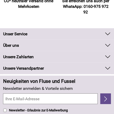
CO² neutraler Versand ohne
Sie erreichen uns auch per
Mehrkosten
WhatsApp: 0160-975 972
92
Unser Service
Kontakt
Über uns
Batteriegesetz
Unsere Bestseller
Unsere Zahlarten
Kundeninformationen
Marken
Newsletter
Unsere Versandpartner
Neu
Zahlung und Versand
Angebote
Neuigkeiten von Fluse und Fussel
Kundenlogin
Made in Germany
Newsletter anmelden & Vorteile sichern
Kundenbewertungen (263)
4,8/5
*****
Newsletter - Erlaubnis zur E-Mailwerbung