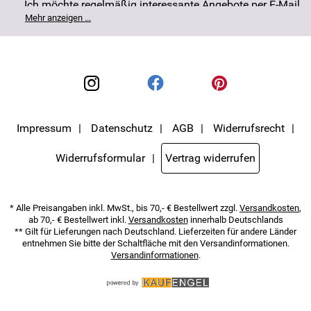
Ich möchte regelmäßig interessante Angebote per E-Mail
erhalten. Meine E-Mail-Adresse wird nicht an andere
Mehr anzeigen ...
Unternehmen weitergegeben. Die Einwilligung zur
Nutzung meiner E-Mail- Adresse für Werbezwecke kann
ich jederzeit mit Wirkung für die Zukunft widerrufen. Die
Datenschutzerklärung
habe ich zur Kenntnis
genommen.
Impressum
Datenschutz
AGB
Widerrufsrecht
Widerrufsformular
Vertrag widerrufen
* Alle Preisangaben inkl. MwSt., bis 70,- € Bestellwert zzgl.
Versandkosten
,
ab 70,- € Bestellwert inkl.
Versandkosten
innerhalb Deutschlands
** Gilt für Lieferungen nach Deutschland. Lieferzeiten für andere Länder
entnehmen Sie bitte der Schaltfläche mit den Versandinformationen.
Versandinformationen
.