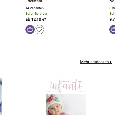
Edelstahl
Na
14 Varianten
6 V
Sofort lieferbar
Sofo
ab 12,10 €*
9,7
Mehr entdecken >