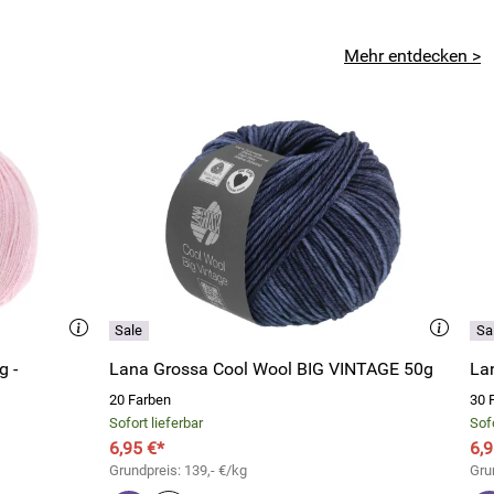
Mehr entdecken >
g -
Lana Grossa Cool Wool BIG VINTAGE 50g
La
20 Farben
30 
Sofort lieferbar
Sofo
6,95 €*
6,9
Grundpreis: 139,- €/kg
Gru