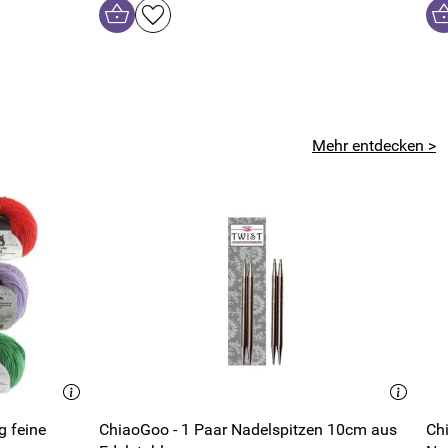
Mehr entdecken >
g feine
ChiaoGoo - 1 Paar Nadelspitzen 10cm aus
Ch