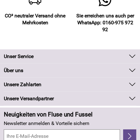
CO² neutraler Versand ohne
Sie erreichen uns auch per
Mehrkosten
WhatsApp: 0160-975 972
92
Unser Service
Kontakt
Über uns
Batteriegesetz
Unsere Bestseller
Unsere Zahlarten
Kundeninformationen
Marken
Newsletter
Unsere Versandpartner
Neu
Zahlung und Versand
Angebote
Neuigkeiten von Fluse und Fussel
Kundenlogin
Made in Germany
Newsletter anmelden & Vorteile sichern
Kundenbewertungen (263)
4,8/5
*****