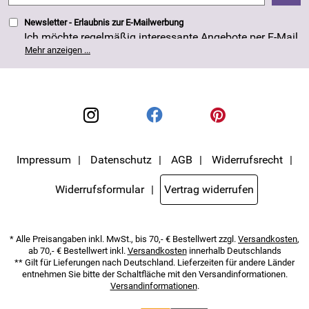
Newsletter - Erlaubnis zur E-Mailwerbung
Ich möchte regelmäßig interessante Angebote per E-Mail
erhalten. Meine E-Mail-Adresse wird nicht an andere
Mehr anzeigen ...
Unternehmen weitergegeben. Die Einwilligung zur
Nutzung meiner E-Mail- Adresse für Werbezwecke kann
ich jederzeit mit Wirkung für die Zukunft widerrufen. Die
Datenschutzerklärung
habe ich zur Kenntnis
genommen.
Impressum
Datenschutz
AGB
Widerrufsrecht
Widerrufsformular
Vertrag widerrufen
* Alle Preisangaben inkl. MwSt., bis 70,- € Bestellwert zzgl.
Versandkosten
,
ab 70,- € Bestellwert inkl.
Versandkosten
innerhalb Deutschlands
** Gilt für Lieferungen nach Deutschland. Lieferzeiten für andere Länder
entnehmen Sie bitte der Schaltfläche mit den Versandinformationen.
Versandinformationen
.