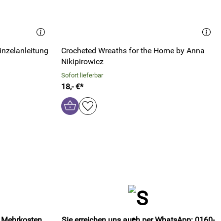
inzelanleitung
Crocheted Wreaths for the Home by Anna
Nikipirowicz
Sofort lieferbar
18,- €*
e Mehrkosten
Sie erreichen uns auch per WhatsApp: 0160-