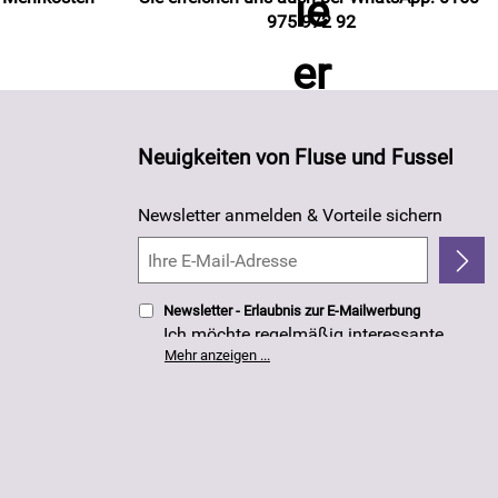
975 972 92
Neuigkeiten von Fluse und Fussel
Newsletter anmelden & Vorteile sichern
Newsletter - Erlaubnis zur E-Mailwerbung
Ich möchte regelmäßig interessante
Angebote per E-Mail erhalten. Meine E-
Mehr anzeigen ...
Mail-Adresse wird nicht an andere
Unternehmen weitergegeben. Die
Einwilligung zur Nutzung meiner E-Mail-
Adresse für Werbezwecke kann ich
jederzeit mit Wirkung für die Zukunft
widerrufen. Die
Datenschutzerklärung
habe ich zur Kenntnis genommen.