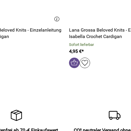
eloved Knits - Einzelanleitung
Lana Grossa Beloved Knits - E
digan
Isabella Crochet Cardigan
Sofort lieferbar
4,95 €*
enfrei ab 70,-€ Einkaufswert
CO² neutraler Versand ohn