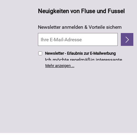
Neuigkeiten von Fluse und Fussel
Newsletter anmelden & Vorteile sichern
Newsletter - Erlaubnis zur E-Mailwerbung
Ich möchte regelmäßig interessante
Angebote per E-Mail erhalten. Meine E-
Mehr anzeigen ...
Mail-Adresse wird nicht an andere
Unternehmen weitergegeben. Die
Einwilligung zur Nutzung meiner E-Mail-
Adresse für Werbezwecke kann ich
jederzeit mit Wirkung für die Zukunft
widerrufen. Die
Datenschutzerklärung
habe ich zur Kenntnis genommen.