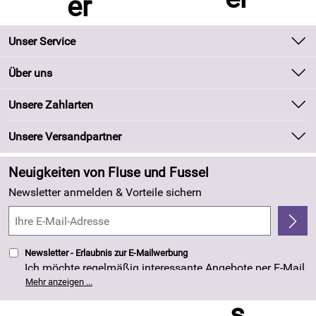
Unser Service
Kontakt
Über uns
Batteriegesetz
Unsere Bestseller
Unsere Zahlarten
Kundeninformationen
Marken
Newsletter
Unsere Versandpartner
Neu
Zahlung und Versand
Angebote
Neuigkeiten von Fluse und Fussel
Kundenlogin
Made in Germany
Newsletter anmelden & Vorteile sichern
Kundenbewertungen (263)
4,8/5
*****
Newsletter - Erlaubnis zur E-Mailwerbung
Ich möchte regelmäßig interessante Angebote per E-Mail
erhalten. Meine E-Mail-Adresse wird nicht an andere
Mehr anzeigen ...
Unternehmen weitergegeben. Die Einwilligung zur
Nutzung meiner E-Mail- Adresse für Werbezwecke kann
ich jederzeit mit Wirkung für die Zukunft widerrufen. Die