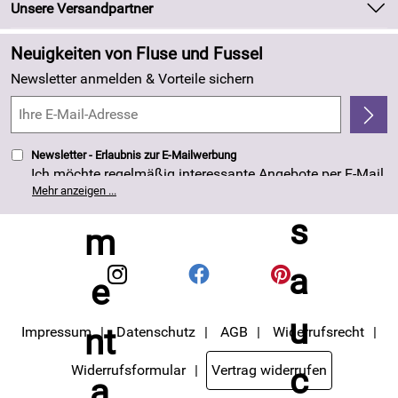
Newsletter
Unsere Versandpartner
Neu
Zahlung und Versand
Angebote
Neuigkeiten von Fluse und Fussel
Kundenlogin
Made in Germany
Newsletter anmelden & Vorteile sichern
Kundenbewertungen (263)
4,8/5
*****
Newsletter - Erlaubnis zur E-Mailwerbung
Ich möchte regelmäßig interessante Angebote per E-Mail
erhalten. Meine E-Mail-Adresse wird nicht an andere
Mehr anzeigen ...
Unternehmen weitergegeben. Die Einwilligung zur
Nutzung meiner E-Mail- Adresse für Werbezwecke kann
ich jederzeit mit Wirkung für die Zukunft widerrufen. Die
Datenschutzerklärung
habe ich zur Kenntnis
genommen.
Impressum
Datenschutz
AGB
Widerrufsrecht
Widerrufsformular
Vertrag widerrufen