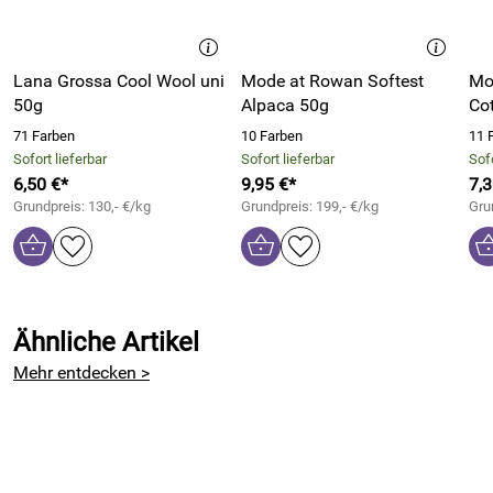
SNOOD Tottington:
MATERIAL: Mode at Rowan Softest Alpaca
FARBE: Cloud (Fb. 14)
Lana Grossa Cool Wool uni
Mode at Rowan Softest
Mo
50g
Alpaca 50g
Co
GRÖßE: ca. 28 x 120cm
71 Farben
VERBRAUCH: 2 Knäuel
10 Farben
11 
Sofort lieferbar
Sofort lieferbar
Sofo
MASCHENPROBE: mit Nadel 6mm im Muster gestrickt:
6,50 €*
9,95 €*
7,3
15 M und 20 Reihen = 10cm x 10cm
Grundpreis: 130,- €/kg
Grundpreis: 199,- €/kg
Gru
NADELN: eine Rundstricknadel 6mm,
Wollnadel/Smyrnanadel zum vernähen
Lieferumfang: 1 gedrucktes Strickmuster A5
Sie kaufen eine Anleitung,
nicht
das fertige Modell. Das
Ähnliche Artikel
Material muss seperat erworben werden.
Mehr entdecken >
Bitte beachten Sie auch unsere weiteren Anleitungen, sowie
das passende Garn von Mode at Rowan.