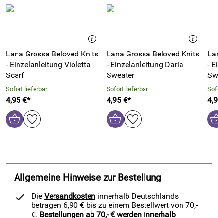
Hersteller: THE DMC GROUP HOLDING LTD, 5, Avenue de
Suisse 68110 Illzach France, Website:
https://www.dmc.com
Lana Grossa Beloved Knits
Lana Grossa Beloved Knits
La
- Einzelanleitung Violetta
- Einzelanleitung Daria
- E
Scarf
Sweater
Sw
Sofort lieferbar
Sofort lieferbar
Sofo
4,95 €*
4,95 €*
4,9
Allgemeine Hinweise zur Bestellung
Die
Versandkosten
innerhalb Deutschlands
betragen 6,90 € bis zu einem Bestellwert von 70,-
€.
Bestellungen ab 70,- € werden innerhalb