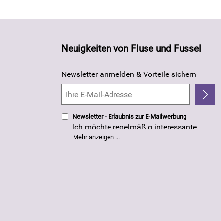
Neuigkeiten von Fluse und Fussel
Newsletter anmelden & Vorteile sichern
Newsletter - Erlaubnis zur E-Mailwerbung
Ich möchte regelmäßig interessante
Angebote per E-Mail erhalten. Meine E-
Mehr anzeigen ...
Mail-Adresse wird nicht an andere
Unternehmen weitergegeben. Die
Einwilligung zur Nutzung meiner E-Mail-
Adresse für Werbezwecke kann ich
jederzeit mit Wirkung für die Zukunft
widerrufen. Die
Datenschutzerklärung
habe ich zur Kenntnis genommen.