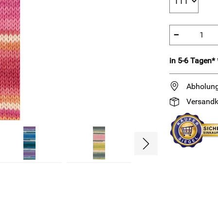
−
in 5-6 Tagen* 
Abholung
Versandk