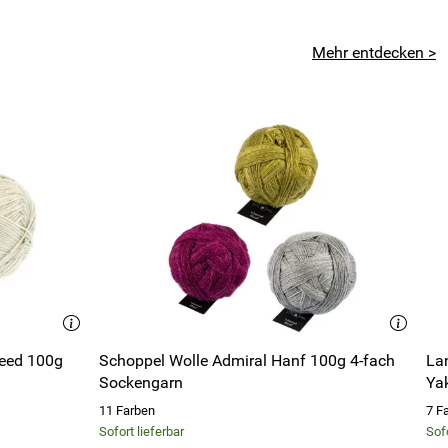
Mehr entdecken >
eed 100g
Schoppel Wolle Admiral Hanf 100g 4-fach
La
Sockengarn
Ya
11 Farben
7 F
Sofort lieferbar
Sofo