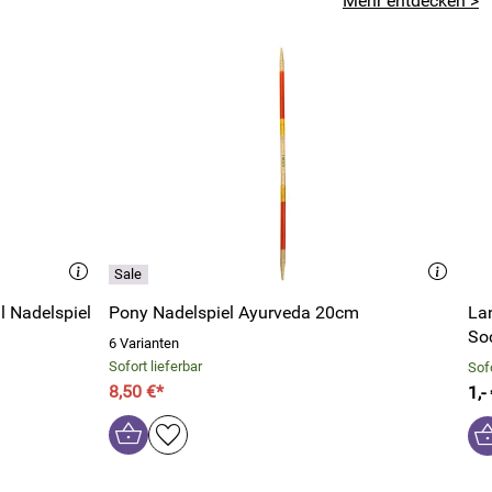
Mehr entdecken >
l Nadelspiel
Pony Nadelspiel Ayurveda 20cm
La
So
6 Varianten
Sofort lieferbar
Sofo
8,50 €*
1,-