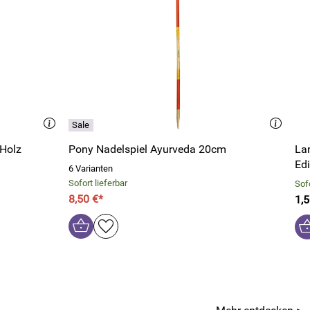
 Holz
Pony Nadelspiel Ayurveda 20cm
La
Edi
6 Varianten
Sofort lieferbar
Sofo
8,50 €*
1,5