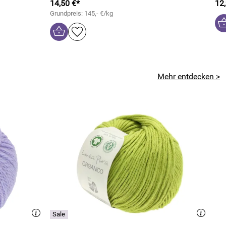
14,50 €*
12
Grundpreis: 145,- €/kg
Mehr entdecken >