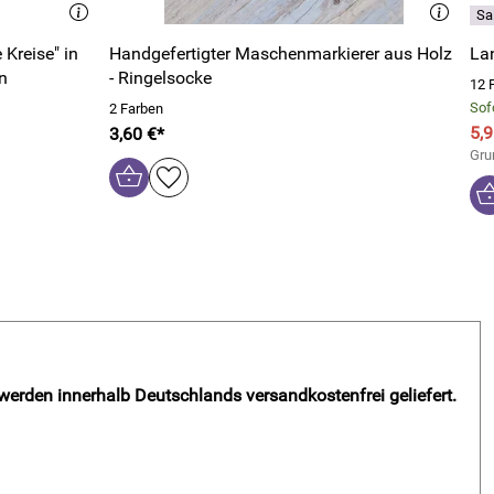
Kreise" in
Handgefertigter Maschenmarkierer aus Holz
La
n
- Ringelsocke
12 
Sofo
2 Farben
5,9
3,60 €*
Gru
 werden innerhalb Deutschlands versandkostenfrei geliefert.