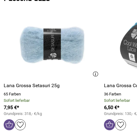
Blick ins Heft Tücher und Co. 09 von Lana Grossa (2.17
Lana Grossa Setasuri 25g
Lana Grossa C
65 Farben
36 Farben
Sofort lieferbar
Sofort lieferbar
7,95 €*
6,50 €*
Grundpreis: 318,- €/kg
Grundpreis: 130,- €