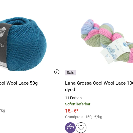
7kB)
ool Wool Lace 50g
Lana Grossa Cool Wool Lace 10
dyed
11 Farben
Sofort lieferbar
/kg
15,- €*
Grundpreis: 150,- €/kg