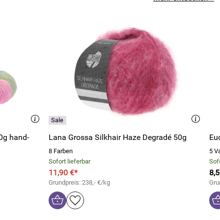
0g hand-
Lana Grossa Silkhair Haze Degradé 50g
Eu
8 Farben
5 V
Sofort lieferbar
Sofo
11,90 €*
8,5
Grundpreis: 238,- €/kg
Grun