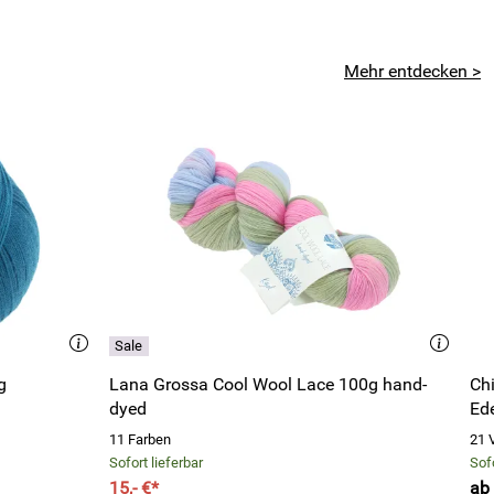
Mehr entdecken >
g
Lana Grossa Cool Wool Lace 100g hand-
Ch
dyed
Ed
11 Farben
21 
Sofort lieferbar
Sofo
15,- €*
ab