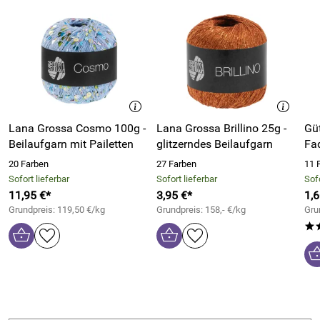
Lana Grossa Cosmo 100g -
Lana Grossa Brillino 25g -
Gü
Beilaufgarn mit Pailetten
glitzerndes Beilaufgarn
Fa
20 Farben
27 Farben
11 
Sofort lieferbar
Sofort lieferbar
Sofo
11,95 €*
3,95 €*
1,6
Grundpreis: 119,50 €/kg
Grundpreis: 158,- €/kg
Gru
*