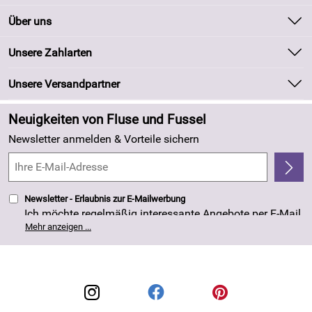
Kontakt
Über uns
Batteriegesetz
Unsere Bestseller
Unsere Zahlarten
Kundeninformationen
Marken
Newsletter
Unsere Versandpartner
Neu
Zahlung und Versand
Angebote
Neuigkeiten von Fluse und Fussel
Kundenlogin
Made in Germany
Newsletter anmelden & Vorteile sichern
Kundenbewertungen (263)
4,8/5
*****
Newsletter - Erlaubnis zur E-Mailwerbung
Ich möchte regelmäßig interessante Angebote per E-Mail
erhalten. Meine E-Mail-Adresse wird nicht an andere
Mehr anzeigen ...
Unternehmen weitergegeben. Die Einwilligung zur
Nutzung meiner E-Mail- Adresse für Werbezwecke kann
ich jederzeit mit Wirkung für die Zukunft widerrufen. Die
Datenschutzerklärung
habe ich zur Kenntnis
genommen.