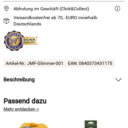
Abholung im Geschäft (Click&Collect)
Versandkostenfrei ab 70,- EURO innerhalb
Deutschlands
Artikel-Nr.:
JMF-Glimmer-001
EAN:
0840373431175
Beschreibung
Beilaufgarn mit kleinen Pailletten
Passend dazu
Glimmer von Juniper Moon Farm ist ein
Baumwollmischgarn mit zarten Pailletten, die das Licht wie
Mehr entdecken >
kleine Wassertropfen einfangen.
Allein verstrickt, besticht Glimmer durch den feinen