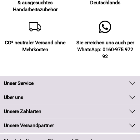
& ausgesuchtes
Deutschlands
waschbar, farbecht
Handarbeitszubehör
Wir bemühen uns um möglichst farbgetreue Bilder. Auf
Grund von Kameraeinstellungen oder abweichender
Bildschirmeinstellungen können die tatsächlichen Farben
von den Fotos abweichen.
CO² neutraler Versand ohne
Sie erreichen uns auch per
Mehrkosten
WhatsApp: 0160-975 972
92
Unser Service
Kontakt
Über uns
Batteriegesetz
Unsere Bestseller
Unsere Zahlarten
Kundeninformationen
Marken
Newsletter
Unsere Versandpartner
Neu
Zahlung und Versand
Angebote