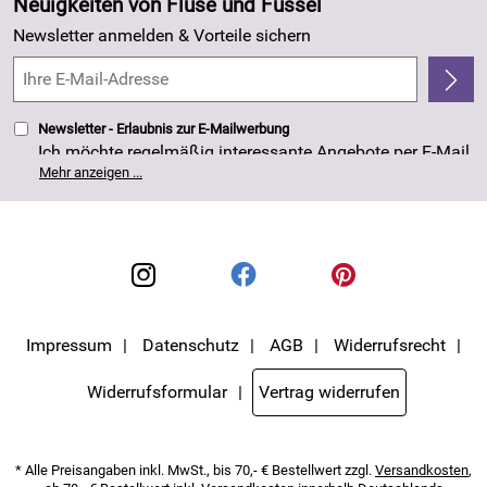
Neuigkeiten von Fluse und Fussel
Kundenlogin
Made in Germany
Newsletter anmelden & Vorteile sichern
Kundenbewertungen (263)
4,8/5
*****
Newsletter - Erlaubnis zur E-Mailwerbung
Ich möchte regelmäßig interessante Angebote per E-Mail
erhalten. Meine E-Mail-Adresse wird nicht an andere
Mehr anzeigen ...
Unternehmen weitergegeben. Die Einwilligung zur
Nutzung meiner E-Mail- Adresse für Werbezwecke kann
ich jederzeit mit Wirkung für die Zukunft widerrufen. Die
Datenschutzerklärung
habe ich zur Kenntnis
genommen.
Impressum
Datenschutz
AGB
Widerrufsrecht
Widerrufsformular
Vertrag widerrufen
* Alle Preisangaben inkl. MwSt., bis 70,- € Bestellwert zzgl.
Versandkosten
,