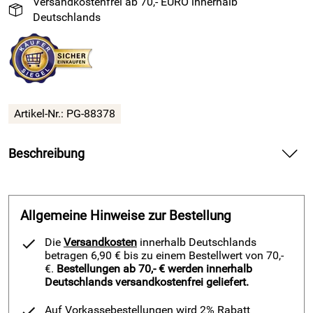
Versandkostenfrei ab 70,- EURO innerhalb
Deutschlands
Artikel-Nr.: PG-88378
Beschreibung
Das Armband mit Statement
Dieses glitzernde Festivalarmband ist ein schönes
Allgemeine Hinweise zur Bestellung
Geschenk für Freunde, geliebte Menschen oder einfach für
sich selbst! Die violette Schrift "LA VIE EST BELLE" leuchtet
Die
Versandkosten
innerhalb Deutschlands
auf mintfarbenem Grund und wird von einem Goldrand
betragen 6,90 € bis zu einem Bestellwert von 70,-
eingefasst.
€.
Bestellungen ab 70,- € werden innerhalb
Deutschlands versandkostenfrei geliefert.
Das Band ist 30cm lang und kann mit der Perle auf die
gewünschte Länge angepasst werden. Dadurch ist es
Auf Vorkassebestellungen wird 2% Rabatt